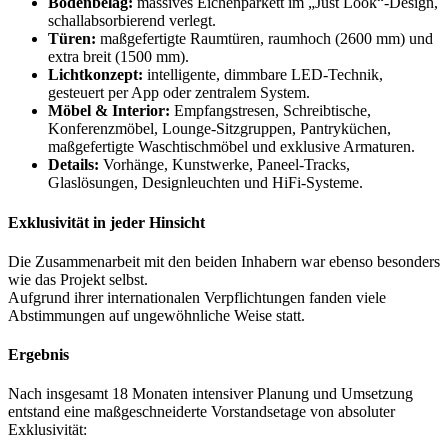
Bodenbelag:
massives Eichenparkett im „Just Look“-Design,
schallabsorbierend verlegt.
Türen:
maßgefertigte Raumtüren, raumhoch (2600 mm) und
extra breit (1500 mm).
Lichtkonzept:
intelligente, dimmbare LED-Technik,
gesteuert per App oder zentralem System.
Möbel & Interior:
Empfangstresen, Schreibtische,
Konferenzmöbel, Lounge-Sitzgruppen, Pantryküchen,
maßgefertigte Waschtischmöbel und exklusive Armaturen.
Details:
Vorhänge, Kunstwerke, Paneel-Tracks,
Glaslösungen, Designleuchten und HiFi-Systeme.
Exklusivität in jeder Hinsicht
Die Zusammenarbeit mit den beiden Inhabern war ebenso besonders
wie das Projekt selbst.
Aufgrund ihrer internationalen Verpflichtungen fanden viele
Abstimmungen auf ungewöhnliche Weise statt.
Ergebnis
Nach insgesamt 18 Monaten intensiver Planung und Umsetzung
entstand eine maßgeschneiderte Vorstandsetage von absoluter
Exklusivität: